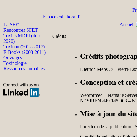
Fr
Espace collaboratif
La SFET
Accueil
Rencontres SFET
Toxins MDPI (dep.
Crédits
2020)
Toxicon (2012-2017)
E-Books (2008-2011)
Crédits photograp
Ouvrages
Toxinologie
Ressources humaines
Dietrich Mebs © – Pierre Es
Conception et cré
Webformed – Nathalie Serve
N° SIREN 449 145 903 – N°
Mise à jour du sit
Directeur de la publication : Sy
Comité de rédaction : Sylvie Di